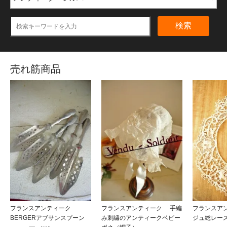
検索
売れ筋商品
フランスアンティーク
フランスアンティーク 手編
フランスア
BERGERアブサンスプーン
み刺繍のアンティークベビー
ジュ総レ