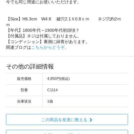
今でも同じ用途にお使いいただけます。
【Size】H6.3cm W4.8 鍵穴2.1Ｘ0.8ｃｍ ネジ穴約2ｍ
ｍ
【年代】1800年代～1900年代初頭頃？
【付属品】ネジは付属しておりません。
【コンディション】裏側に緑青があります。
関連ブログは
こちらからどうぞ。
その他の詳細情報
販売価格
4,950円(税込)
型番
C1114
在庫状況
1個
この商品を友達に教える