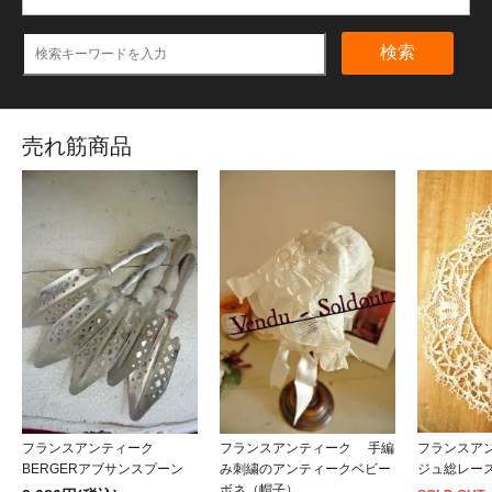
検索
売れ筋商品
フランスアンティーク
フランスアンティーク 手編
フランスア
BERGERアブサンスプーン
み刺繍のアンティークベビー
ジュ総レ
ボネ（帽子）